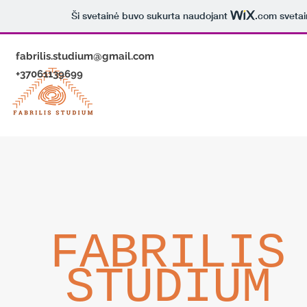
Ši svetainė buvo sukurta naudojant
.com
svetai
fabrilis.studium@gmail.com
+37061139699
FABRILIS
STUDIUM