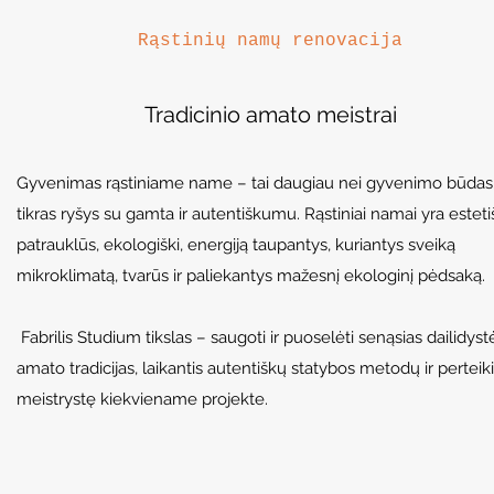
Rąstinių namų renovacija
Tradicinio amato meistrai
Gyvenimas rąstiniame name – tai daugiau nei gyvenimo būdas.
tikras ryšys su gamta ir autentiškumu. Rąstiniai namai yra esteti
patrauklūs, ekologiški, energiją taupantys, kuriantys sveiką
mikroklimatą, tvarūs ir paliekantys mažesnį ekologinį pėdsaką.
Fabrilis Studium tikslas – saugoti ir puoselėti senąsias dailidyst
amato tradicijas, laikantis autentiškų statybos metodų ir perteik
meistrystę kiekviename projekte.